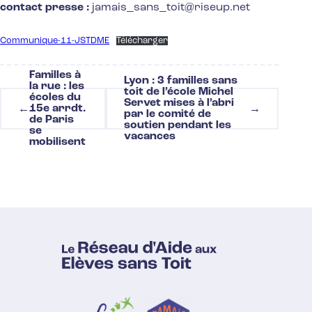
contact presse :
jamais_sans_toit@riseup.net
Communique-11-JSTDME
Télécharger
Familles à
Lyon : 3 familles sans
la rue : les
toit de l’école Michel
Navigation
écoles du
Servet mises à l’abri
de
15e arrdt.
←
→
par le comité de
l’article
de Paris
soutien pendant les
se
vacances
mobilisent