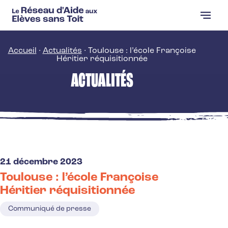
Skip
to
the
content
Accueil
·
Actualités
·
Toulouse : l’école Françoise
Héritier réquisitionnée
ACTUALITÉS
21 décembre 2023
Toulouse : l’école Françoise
Héritier réquisitionnée
Communiqué de presse