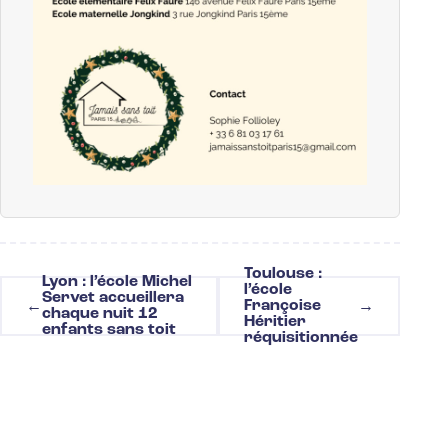
Toulouse :
Lyon : l’école Michel
Navigation
l’école
Servet accueillera
de
Françoise
←
→
chaque nuit 12
l’article
Héritier
enfants sans toit
réquisitionnée